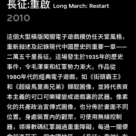
長征:重啟
Long March: Restart
2010
這個大型橫版闖關電子遊戲模仿任天堂風格，
重新敍述及記錄現代中國歷史的重要一章——
二萬五千里長征。這場發生於1935年的歷史
事件，令毛澤東和紅軍勢力漸大。作品從
1980年代的經典電子遊戲，如《街頭霸王》
和《超級馬里奧兄弟》擷取圖像，並將代表資
本主義的可口可樂罐變成遊戲裏的武器。像素
化的共產政治宣傳式圖像，也分佈於畫面不同
位置。身處裝置內的觀眾，可使用無線控制
器，領導數碼紅軍越過重重障礙，每過一關便