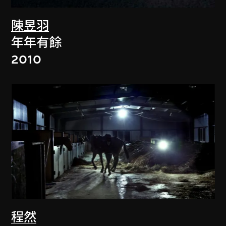
陳昱羽
年年有餘
2010
程然