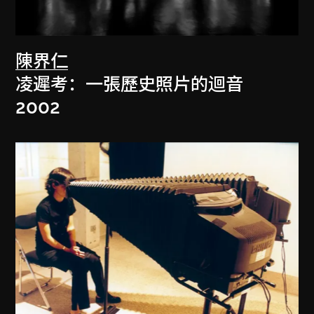
陳界仁
凌遲考：一張歷史照片的迴音
2002