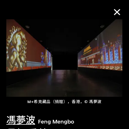
M+藏品
进一步筛选
搜索
关于M+藏品
M+希克藏品（捐贈），香港，© 馮夢波
探索世界顶级的二十及二十一世纪视觉
文化藏品。
馮夢波
Feng Mengbo