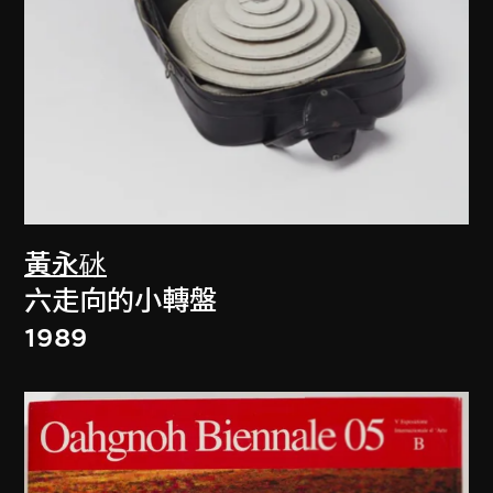
黃永砅
六走向的小轉盤
1989