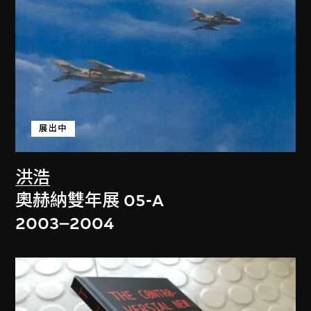
展出中
洪浩
奧赫納雙年展 05-A
2003–2004