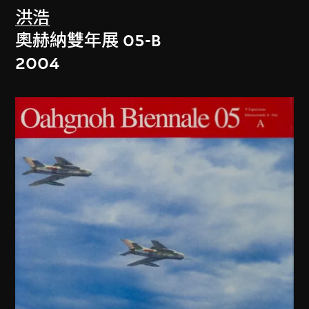
洪浩
奧赫納雙年展 05-B
2004