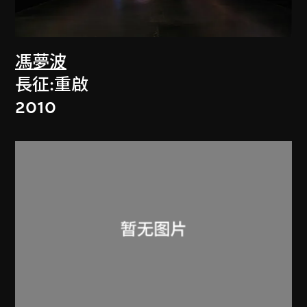
馮夢波
長征:重啟
2010