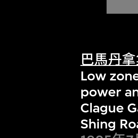
巴馬丹拿
Low zone
power an
Clague G
Shing Ro