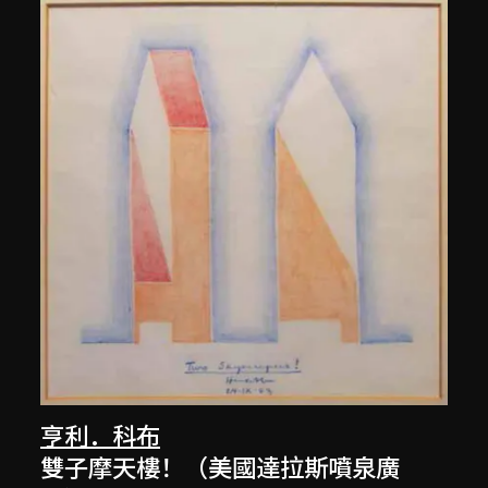
亨利．科布
雙子摩天樓！（美國達拉斯噴泉廣