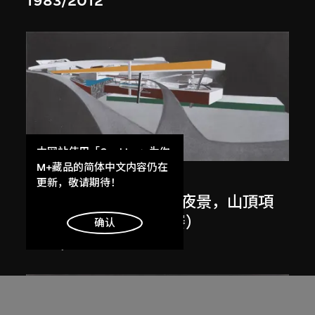
1983/2012
展出中
本网站使用「Cookies」为你
提供最好的网站体验。
M+藏品的简体中文内容仍在
扎哈．哈迪德
了解更多
更新，敬请期待！
斜坡入口／坡度入口，夜景，山頂項
目，香港（1983年競賽）
明白
确认
1983/2012