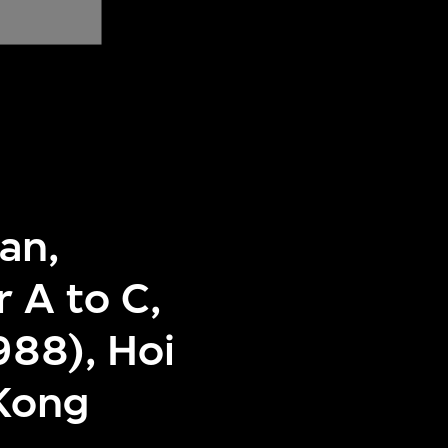
an,
 A to C,
988), Hoi
Kong