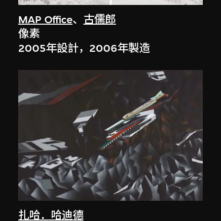
MAP Office
、
古儒郎
像素
2005年設計，2006年製造
扎哈．哈迪德