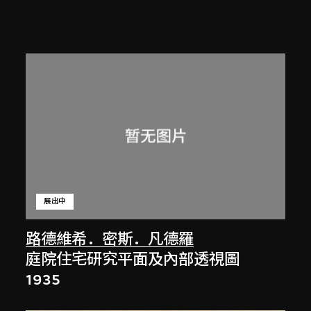
展出中
路德維希．密斯．凡德羅
庭院住宅研究平面及內部透視圖
1935