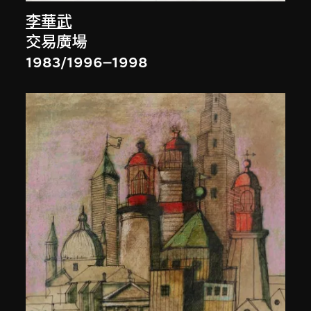
李華武
交易廣場
1983/1996–1998