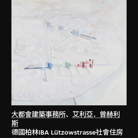
大都會建築事務所
、
艾利亞．曾赫利
斯
德國柏林IBA Lützowstrasse社會住房