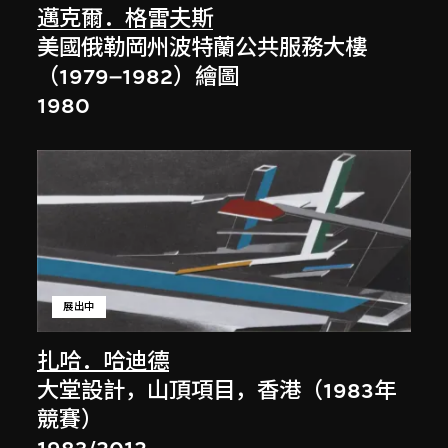
邁克爾．格雷夫斯
美國俄勒岡州波特蘭公共服務大樓
（1979–1982）繪圖
1980
展出中
扎哈．哈迪德
大堂設計，山頂項目，香港（1983年
競賽）