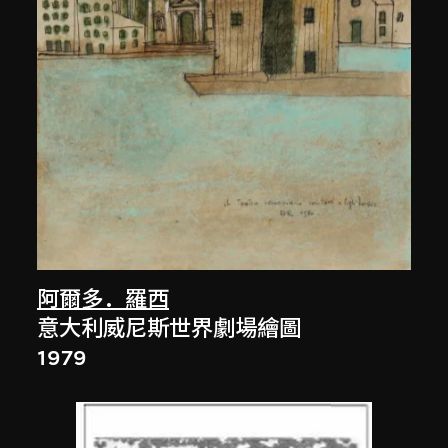
阿爾多．羅西
意大利威尼斯世界劇場繪圖
1979