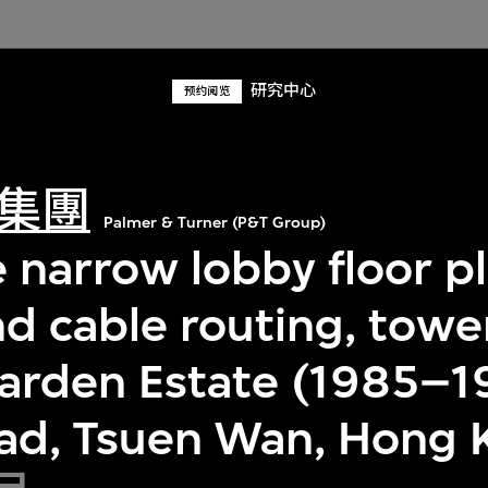
研究中心
预约阅览
集團
Palmer & Turner (P&T Group)
 narrow lobby floor pl
d cable routing, tower
arden Estate (1985–1
ad, Tsuen Wan, Hong 