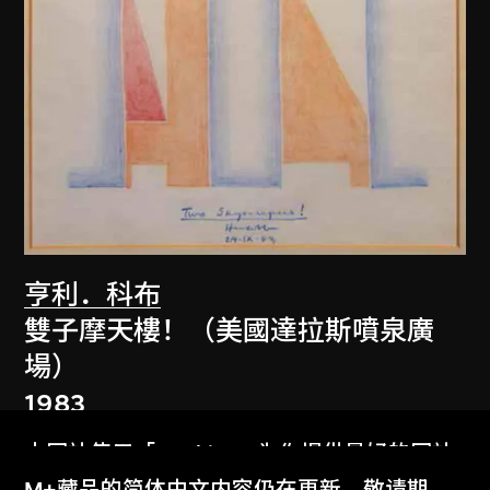
亨利．科布
雙子摩天樓！（美國達拉斯噴泉廣
場）
1983
本网站使用「Cookies」为你提供最好的网站
体验。
M+藏品的简体中文内容仍在更新，敬请期