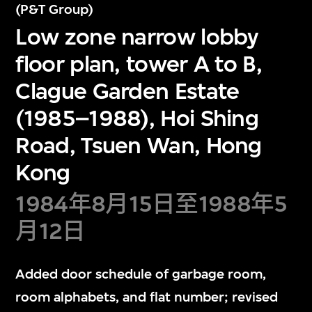
(P&T Group)
Low zone narrow lobby
floor plan, tower A to B,
Clague Garden Estate
(1985–1988), Hoi Shing
Road, Tsuen Wan, Hong
Kong
1984年8月15日至1988年5
月12日
Added door schedule of garbage room,
room alphabets, and flat number; revised