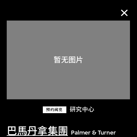
M+藏品
进一步筛选
搜索
关于M+藏品
研究中心
预约阅览
探索世界顶级的二十及二十一世纪视觉
文化藏品。
巴馬丹拿集團
Palmer & Turner