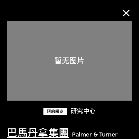
M+藏品
进一步筛选
搜索
关于M+藏品
研究中心
预约阅览
探索世界顶级的二十及二十一世纪视觉
文化藏品。
巴馬丹拿集團
Palmer & Turner