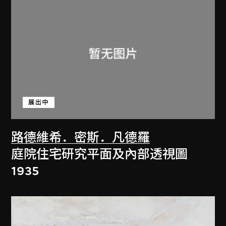
展出中
路德維希．密斯．凡德羅
庭院住宅研究平面及內部透視圖
1935