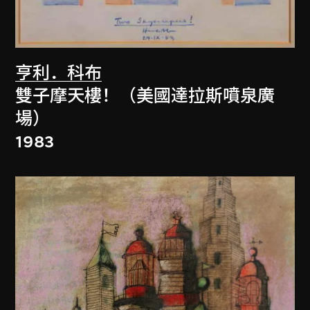
亨利．科布
雙子摩天樓！（美國達拉斯噴泉廣
場）
1983