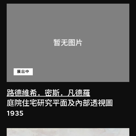
展出中
路德維希．密斯．凡德羅
庭院住宅研究平面及內部透視圖
1935