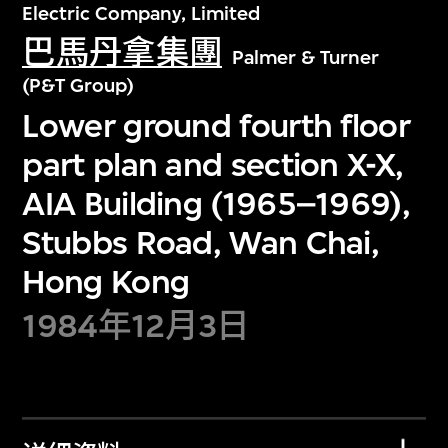
Electric Company, Limited
巴馬丹拿集團
Palmer & Turner
(P&T Group)
Lower ground fourth floor
part plan and section X-X,
AIA Building (1965–1969),
Stubbs Road, Wan Chai,
Hong Kong
1984年12月3日