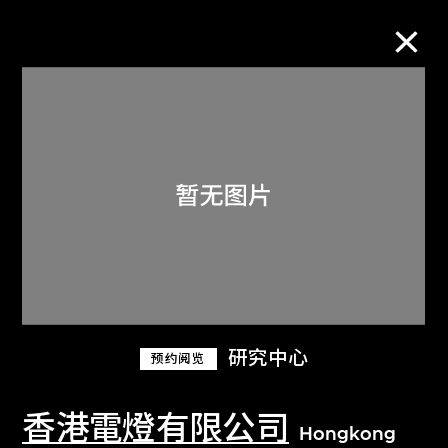
M+藏品
进一步筛选
搜索
关于M+藏品
研究中心
预约阅览
探索世界顶级的二十及二十一世纪视觉
文化藏品。
香港電燈有限公司
Hongkong