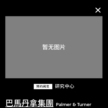
M+藏品
进一步筛选
搜索
关于M+藏品
研究中心
预约阅览
探索世界顶级的二十及二十一世纪视觉
文化藏品。
巴馬丹拿集團
Palmer & Turner