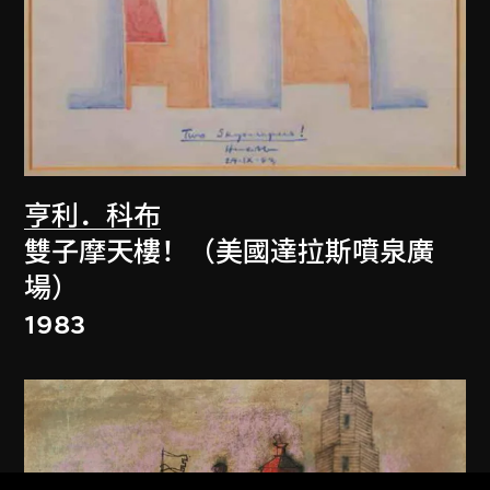
亨利．科布
雙子摩天樓！（美國達拉斯噴泉廣
場）
1983