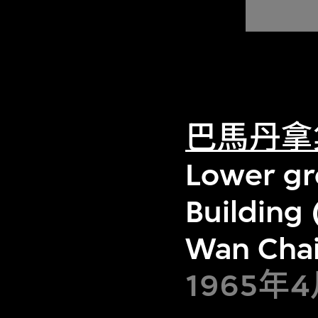
巴馬丹拿
Lower gro
Building
Wan Chai
1965年