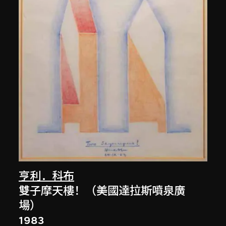
亨利．科布
雙子摩天樓！（美國達拉斯噴泉廣
場）
1983