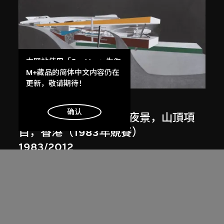
本网站使用「Cookies」为你
提供最好的网站体验。
M+藏品的简体中文内容仍在
展出中
了解更多
更新，敬请期待！
扎哈．哈迪德
明白
确认
斜坡入口／坡度入口，夜景，山頂項
目，香港（1983年競賽）
1983/2012