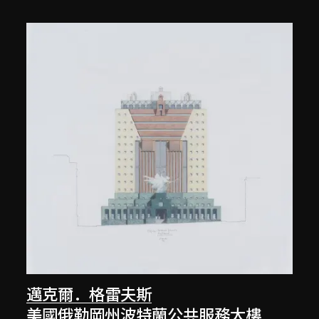
邁克爾．格雷夫斯
美國俄勒岡州波特蘭公共服務大樓