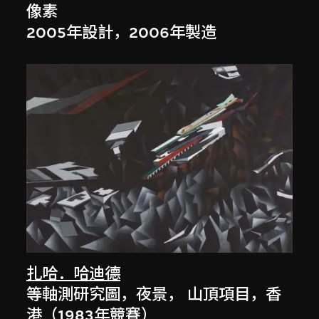
像素
2005年設計，2006年製造
扎哈．哈迪德
等軸測研究圖，夜景， 山頂項目，香
港（1983年競賽）