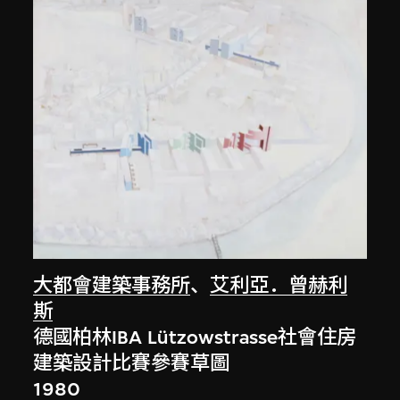
大都會建築事務所
、
艾利亞．曾赫利
斯
德國柏林IBA Lützowstrasse社會住房
建築設計比賽參賽草圖
1980