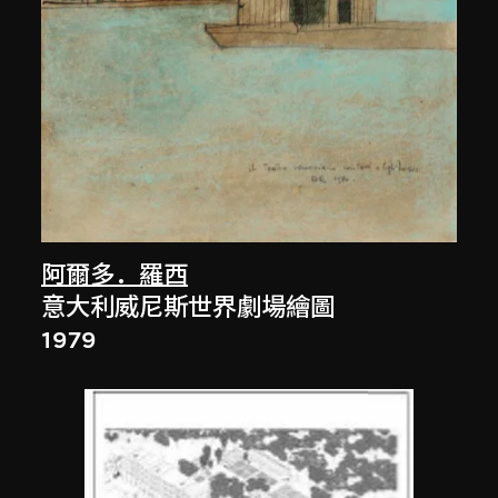
阿爾多．羅西
意大利威尼斯世界劇場繪圖
1979