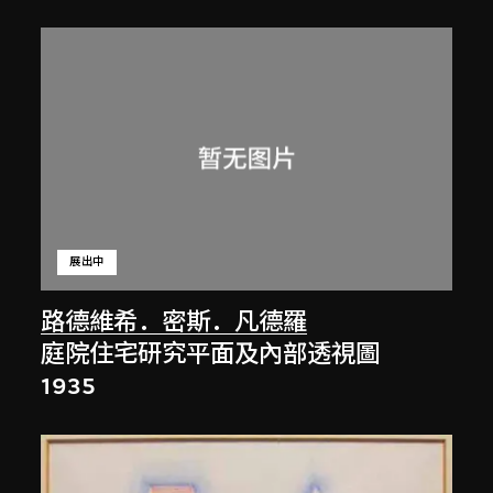
展出中
路德維希．密斯．凡德羅
庭院住宅研究平面及內部透視圖
1935