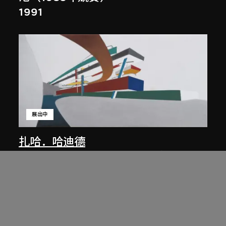
1991
展出中
扎哈．哈迪德
庭院日景，山頂項目，香港（1983年
競賽）
1983/2012