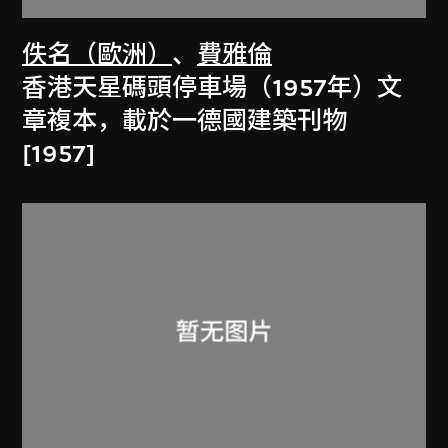
佚名（歐洲）
、
費雅倫
香港天星碼頭停車場（1957年）文
章複本，載於一德國建築刊物
[1957]