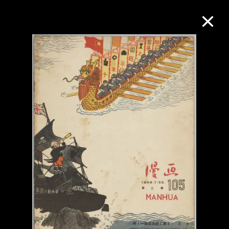
M+藏品
进一步筛选
搜索
关于M+藏品
探索世界顶级的二十及二十一世纪视觉
文化藏品。