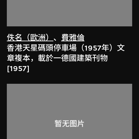
佚名（歐洲）
、
費雅倫
香港天星碼頭停車場（1957年）文
章複本，載於一德國建築刊物
[1957]