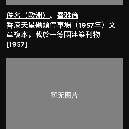
佚名（歐洲）
、
費雅倫
香港天星碼頭停車場（1957年）文
章複本，載於一德國建築刊物
[1957]