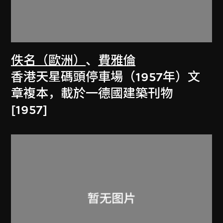
佚名（歐洲）
、
費雅倫
香港天星碼頭停車場（1957年）文
章複本，載於一德國建築刊物
[1957]