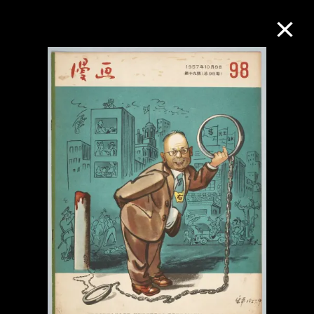
M+藏品
进一步筛选
搜索
关于M+藏品
探索世界顶级的二十及二十一世纪视觉
文化藏品。