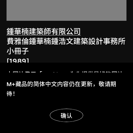
鍾華楠建築師有限公司
費雅倫鍾華楠鍾浩文建築設計事務所
小冊子
[1989]
本网站使用「Cookies」为你提供最好的网站
体验。
M+藏品的简体中文内容仍在更新，敬请期
了解更多
待！
显示更多
明白
确认