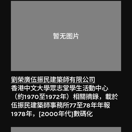
劉榮廣伍振民建築師有限公司
香港中文大學眾志堂學生活動中心
（約1970至1972年）相關摘錄，載於
伍振民建築師事務所77至78年年報
1978年，[2000年代]數碼化