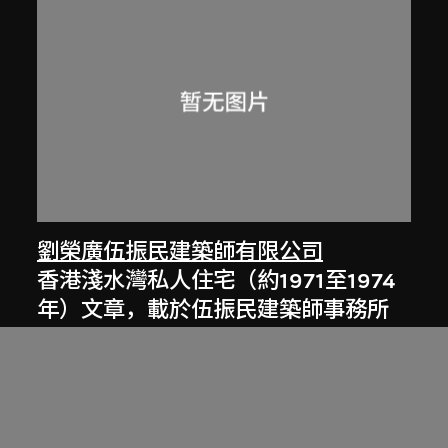
劉榮廣伍振民建築師有限公司
香港淺水灣私人住宅（約1971至1974
年）文章，載於伍振民建築師事務所
77至78年年報
1977至1978年，[2000年代]數碼化