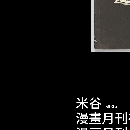
米谷
Mi Gu
漫畫月刊