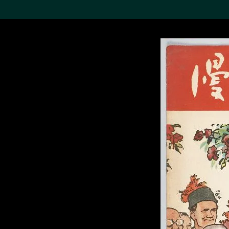
搜索M+藏品
Sea
19,052个结果
进一步筛选
关于M+藏品
探索世界顶级的二十及二十
一世纪视觉文化藏品。