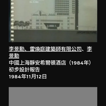
李景勳、雷煥庭建築師有限公司
、
李
景勳
中國上海靜安希爾頓酒店（1984年）
初步設計報告
1984年11月12日