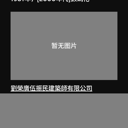
劉榮廣伍振民建築師有限公司
香港淺水灣私人住宅（約1971至1974
年）文章，載於伍振民建築師事務所
80至81年年報
1980至1981年，[2000年代]數碼化