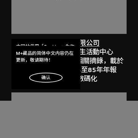
劉榮廣伍振民建築師有限公司
本网站使用「Cookies」为你
香港中文大學眾志堂學生活動中心
提供最好的网站体验。
M+藏品的简体中文内容仍在
（約1970至1972年）相關摘錄，載於
了解更多
更新，敬请期待！
伍振民建築師事務所84至85年年報
1985年，[2000年代]數碼化
明白
确认