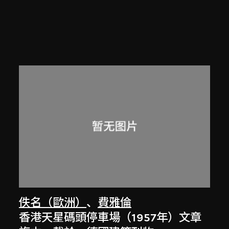
佚名（歐洲）
、
費雅倫
香港天星碼頭停車場（1957年）文章