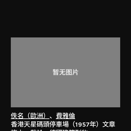
佚名（歐洲）
、
費雅倫
香港天星碼頭停車場（1957年）文章