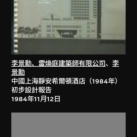
李景勳、雷煥庭建築師有限公司
、
李
景勳
中國上海靜安希爾頓酒店（1984年）
初步設計報告
1984年11月12日