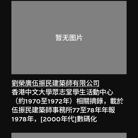
劉榮廣伍振民建築師有限公司
香港中文大學眾志堂學生活動中心
（約1970至1972年）相關摘錄，載於
伍振民建築師事務所77至78年年報
1978年，[2000年代]數碼化