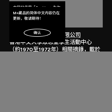
本网站使用「Cookies」为你
提供最好的网站体验。
M+藏品的简体中文内容仍在
了解更多
更新，敬请期待！
明白
确认
劉榮廣伍振民建築師有限公司
香港中文大學眾志堂學生活動中心
（約1970至1972年）相關摘錄，載於
伍振民建築師事務所84至85年年報
1985年，[2000年代]數碼化