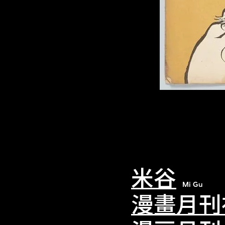
米谷
Mi Gu
漫畫月刊