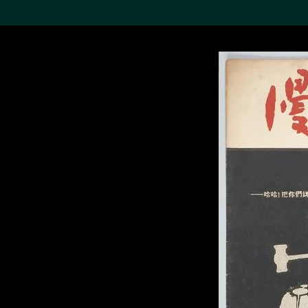
搜索M+藏品
Sea
19,052个结果
进一步筛选
关于M+藏品
探索世界顶级的二十及二十
一世纪视觉文化藏品。