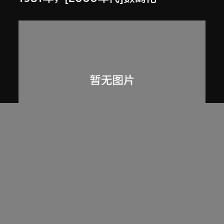
劉榮廣伍振民建築師有限公司
香港淺水灣私人住宅（約1971至1974
年）文章，載於伍振民建築師事務所
80至81年年報
1980至1981年，[2000年代]數碼化