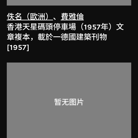
佚名（歐洲）
、
費雅倫
香港天星碼頭停車場（1957年）文
章複本，載於一德國建築刊物
[1957]