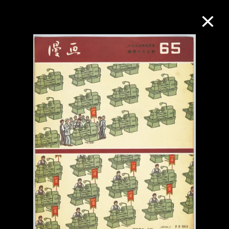
M+藏品
进一步筛选
搜索
关于M+藏品
探索世界顶级的二十及二十一世纪视觉
文化藏品。