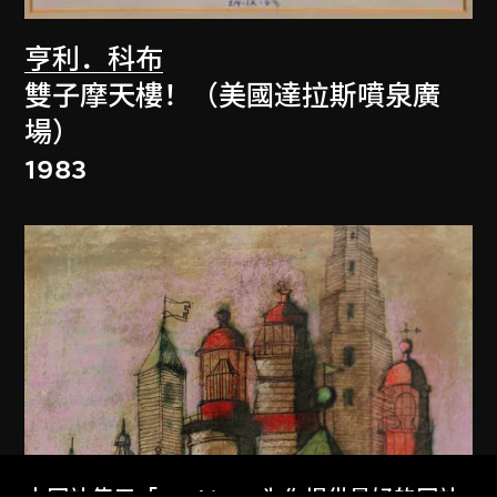
亨利．科布
雙子摩天樓！（美國達拉斯噴泉廣
場）
1983