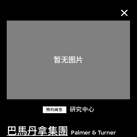
M+藏品
进一步筛选
搜索
关于M+藏品
研究中心
预约阅览
探索世界顶级的二十及二十一世纪视觉
文化藏品。
巴馬丹拿集團
Palmer & Turner