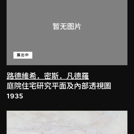
展出中
路德維希．密斯．凡德羅
庭院住宅研究平面及內部透視圖
1935