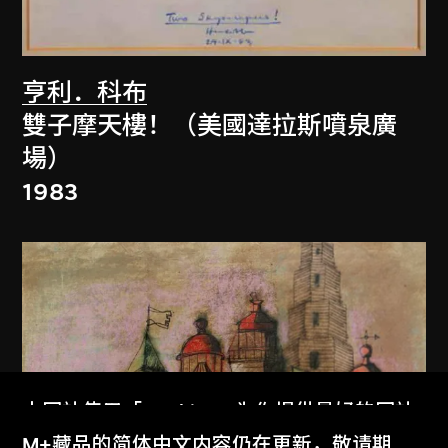
亨利．科布
雙子摩天樓！（美國達拉斯噴泉廣
場）
1983
本网站使用「Cookies」为你提供最好的网站
体验。
M+藏品的简体中文内容仍在更新，敬请期