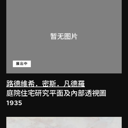
展出中
路德維希．密斯．凡德羅
庭院住宅研究平面及內部透視圖
1935