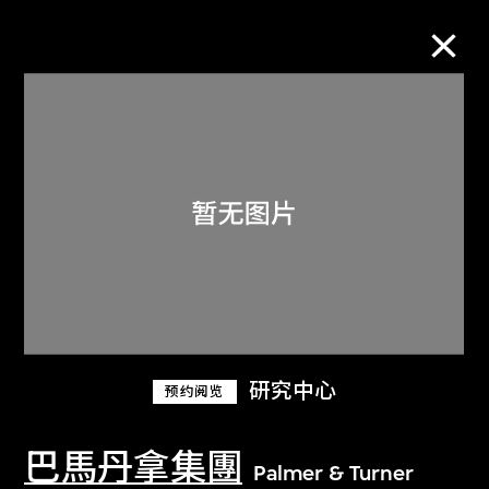
M+藏品
进一步筛选
搜索
关于M+藏品
研究中心
预约阅览
探索世界顶级的二十及二十一世纪视觉
文化藏品。
巴馬丹拿集團
Palmer & Turner