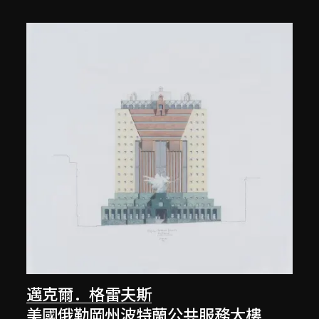
邁克爾．格雷夫斯
美國俄勒岡州波特蘭公共服務大樓