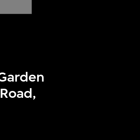
e Garden
 Road,