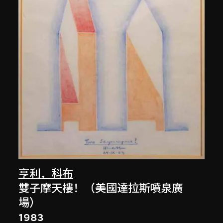
亨利．科布
雙子摩天樓！（美國達拉斯噴泉廣
場）
1983