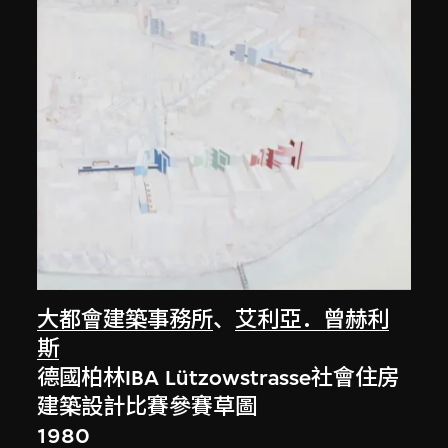
大都會建築事務所
、
艾利亞．曾赫利
斯
德國柏林IBA Lützowstrasse社會住房
建築設計比賽參賽草圖
1980