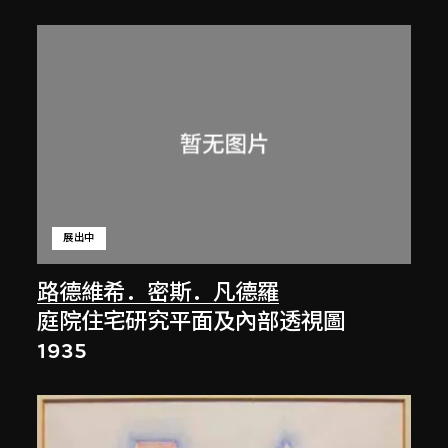
展出中
路德維希．密斯．凡德羅
庭院住宅研究平面及內部透視圖
1935