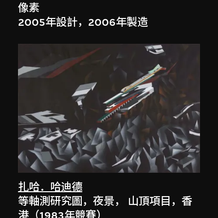
像素
2005年設計，2006年製造
扎哈．哈迪德
等軸測研究圖，夜景， 山頂項目，香
港（1983年競賽）