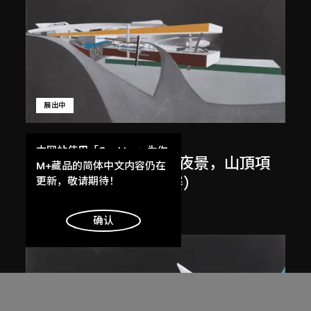
展出中
扎哈．哈迪德
本网站使用「Cookies」为你
斜坡入口／坡度入口，夜景，山頂項
提供最好的网站体验。
M+藏品的简体中文内容仍在
目，香港（1983年競賽）
了解更多
更新，敬请期待！
1983/2012
明白
确认