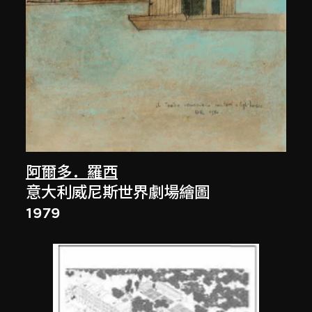
阿爾多．羅西
意大利威尼斯世界劇場繪圖
1979