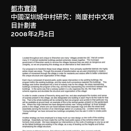
都市實踐
中國深圳城中村研究：崗廈村中文項
目計劃書
2008年2月2日