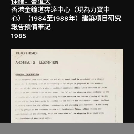
保羅．魯道夫
香港金鐘道奔達中心（現為力寶中
心）（1984至1988年）建築項目研究
報告預備筆記
1985