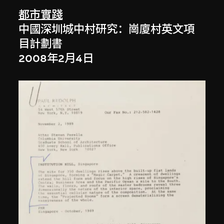
都市實踐
中國深圳城中村研究：崗廈村英文項
目計劃書
2008年2月4日