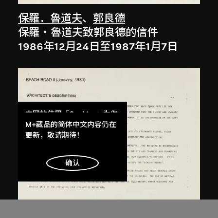
保羅．魯道夫
、
郭良德
保羅‧魯道夫致郭良德的信件
1986年12月24日至1987年1月7日
本网站使用「Cookies」为你
提供最好的网站体验。
M+藏品的简体中文内容仍在
了解更多
更新，敬请期待！
明白
确认