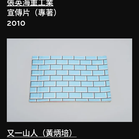
張英海重工業
宣傳片（專著）
2010
又一山人（黃炳培）