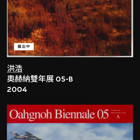
展出中
洪浩
奧赫納雙年展 05-B
2004