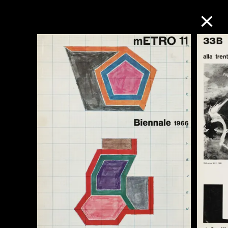
M+藏品
进一步筛选
搜索
关于M+藏品
探索世界顶级的二十及二十一世纪视觉
文化藏品。