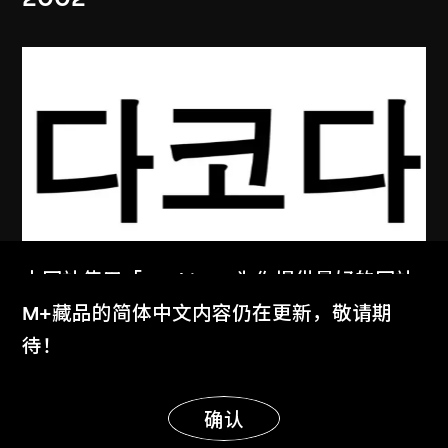
本网站使用「Cookies」为你提供最好的网站
張英海重工業
体验。
M+藏品的简体中文内容仍在更新，敬请期
達科他州（韓文版）
了解更多
待！
2003
显示更多
明白
确认