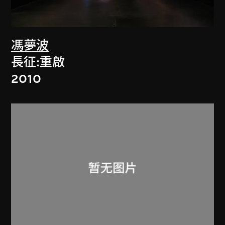
馮夢波
長征:重啟
2010