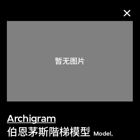
M+藏品
进一步筛选
搜索
关于M+藏品
Archigram
探索世界顶级的二十及二十一世纪视觉
文化藏品。
伯恩茅斯階梯模型
Model,