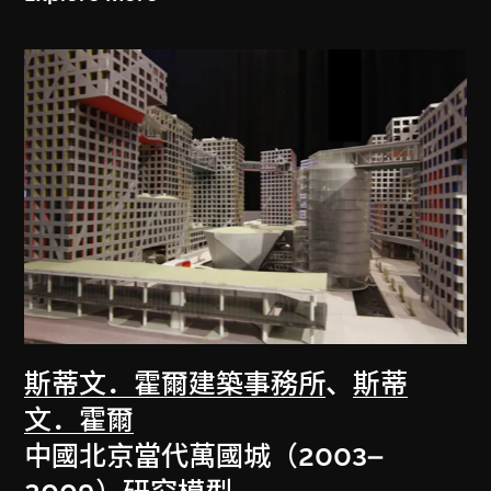
斯蒂文．霍爾建築事務所
、
斯蒂
文．霍爾
中國北京當代萬國城（2003–