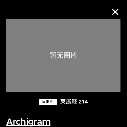
M+藏品
进一步筛选
搜索
关于M+藏品
東展廳 214
展出中
探索世界顶级的二十及二十一世纪视觉
文化藏品。
Archigram