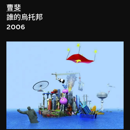
曹斐
誰的烏托邦
2006