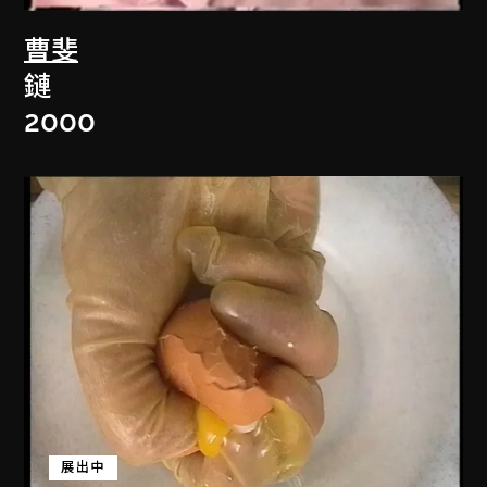
曹斐
鏈
2000
展出中