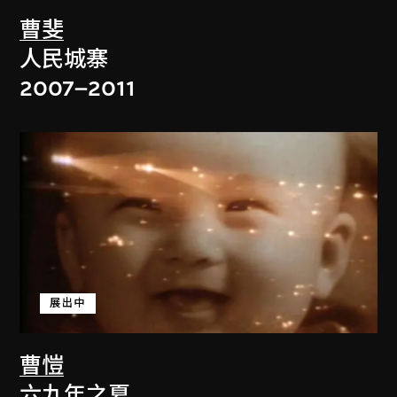
曹斐
人民城寨
2007–2011
展出中
曹愷
六九年之夏