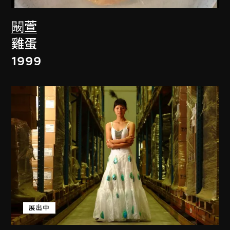
闞萱
雞蛋
1999
展出中