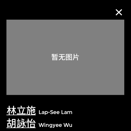
M+藏品
进一步筛选
搜索
关于M+藏品
林立施
探索世界顶级的二十及二十一世纪视觉
Lap-See Lam
文化藏品。
胡詠怡
Wingyee Wu