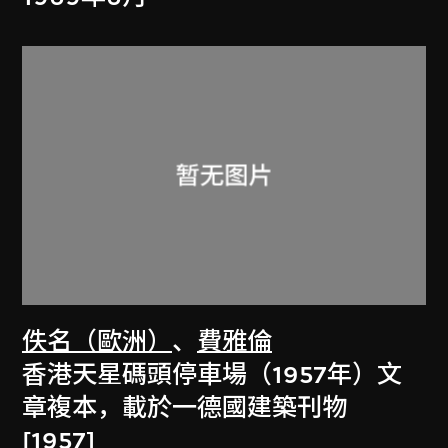
佚名（歐洲）
、
費雅倫
香港天星碼頭停車場（1957年）文
章複本，載於一德國建築刊物
[1957]