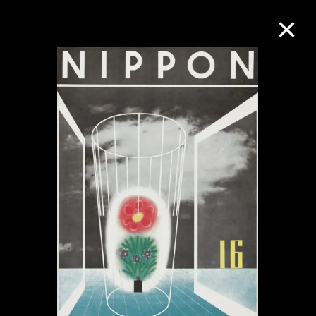
M+藏品
进一步筛选
搜索
关于M+藏品
探索世界顶级的二十及二十一世纪视觉
文化藏品。