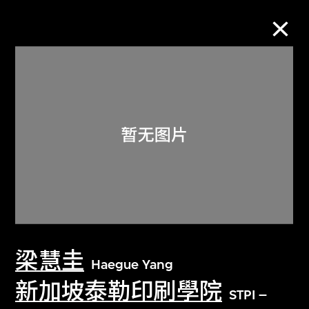
M+藏品
进一步筛选
搜索
关于M+藏品
梁慧圭
探索世界顶级的二十及二十一世纪视觉
Haegue Yang
文化藏品。
新加坡泰勒印刷學院
STPI –