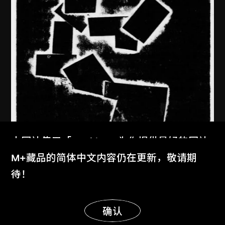
本网站使用「Cookies」为你提供最好的网站
体验。
M+藏品的简体中文内容仍在更新，敬请期
馬德升
了解更多
待！
沉思
显示更多
1979年，2005年印
明白
确认