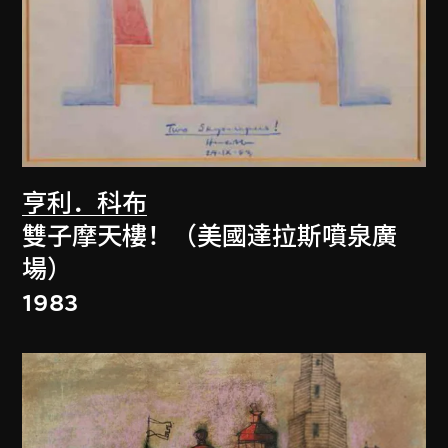
亨利．科布
雙子摩天樓！（美國達拉斯噴泉廣
場）
1983