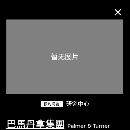
M+藏品
进一步筛选
搜索
关于M+藏品
研究中心
预约阅览
探索世界顶级的二十及二十一世纪视觉
文化藏品。
巴馬丹拿集團
Palmer & Turner