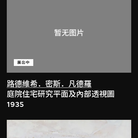
展出中
路德維希．密斯．凡德羅
庭院住宅研究平面及內部透視圖
1935