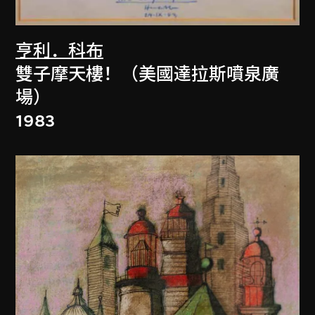
亨利．科布
雙子摩天樓！（美國達拉斯噴泉廣
場）
1983