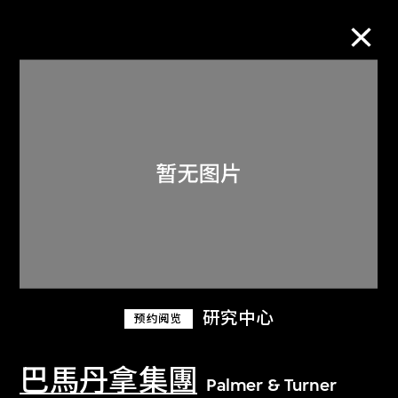
M+藏品
进一步筛选
搜索
关于M+藏品
研究中心
预约阅览
探索世界顶级的二十及二十一世纪视觉
文化藏品。
巴馬丹拿集團
Palmer & Turner