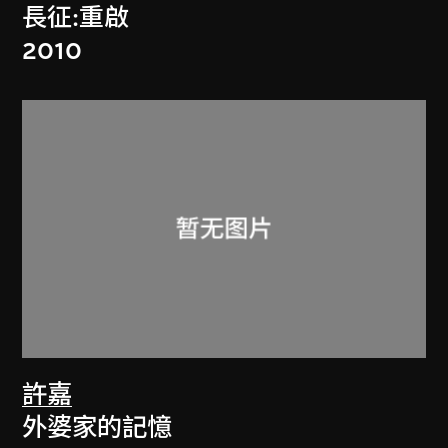
長征:重啟
2010
許嘉
外婆家的記憶