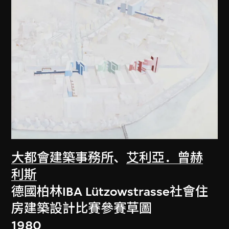
大都會建築事務所
、
艾利亞．曾赫
利斯
德國柏林IBA Lützowstrasse社會住
房建築設計比賽參賽草圖
1980