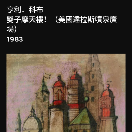
亨利．科布
雙子摩天樓！（美國達拉斯噴泉廣
場）
1983