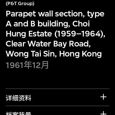
(P&T Group)
Parapet wall section, type
A and B building, Choi
Hung Estate (1959–1964),
Clear Water Bay Road,
Wong Tai Sin, Hong Kong
1961年12月
详细资料