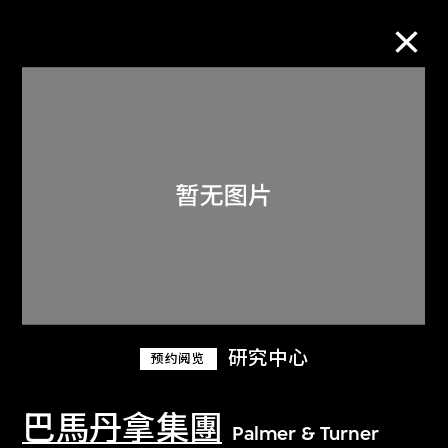
M+藏品
进一步筛选
搜索
关于M+藏品
研究中心
预约阅览
探索世界顶级的二十及二十一世纪视觉
文化藏品。
巴馬丹拿集團
Palmer & Turner