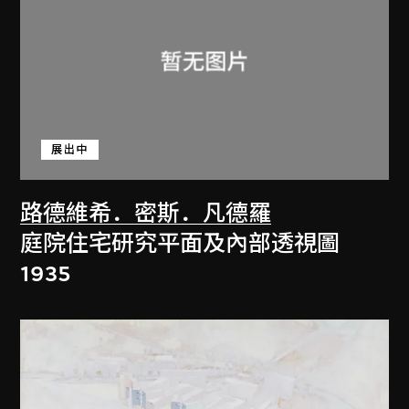
展出中
路德維希．密斯．凡德羅
庭院住宅研究平面及內部透視圖
1935