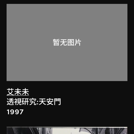
艾未未
透視研究:天安門
1997