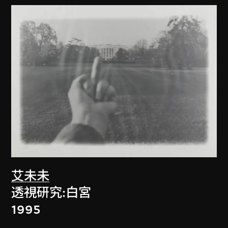
艾未未
透視研究:白宮
1995