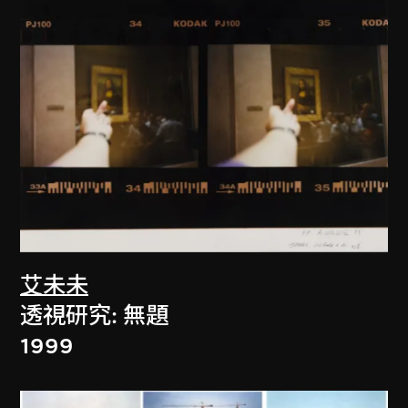
艾未未
透視研究: 無題
1999