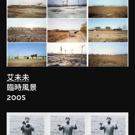
艾未未
臨時風景
2005