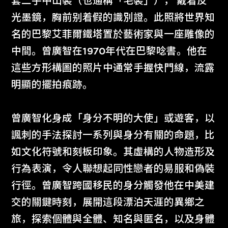
套二手中山裝（也通稱「毛裝」）， 戴着反
光墨鏡，胸前别着假的識別證。此照將世界知
名的巴黎艾菲爾鐵塔置於藝術家與一座雕像的
中間。曾廣智在1970年代在巴黎唸書。他在
這些方形構圖的照片中通常手握快門線，流露
明顯的擺拍痕跡。
曾廣智化身成「身分不明的大使」或遊客，以
諷刺的手法探討一系列與身分有關的命題，比
如文化符號和刻板印象。其虛構的人物造形及
行為表演，令人聯想起同性戀者的易服和偽裝
行徑。曾廣智跨國移民的身分觸發他在中美建
交的關鍵時刻，展開這段漂泊天涯的異鄉之
旅，探索個體與全體、知名與匿名，以及身體