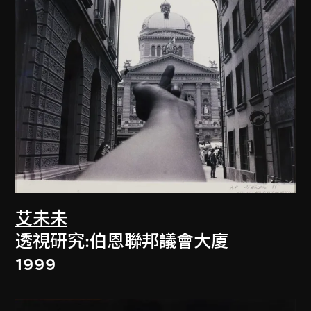
艾未未
透視研究:伯恩聯邦議會大廈
1999