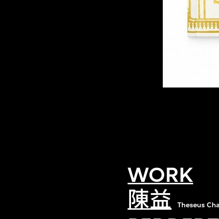
WORK
陳益
Theseus Ch