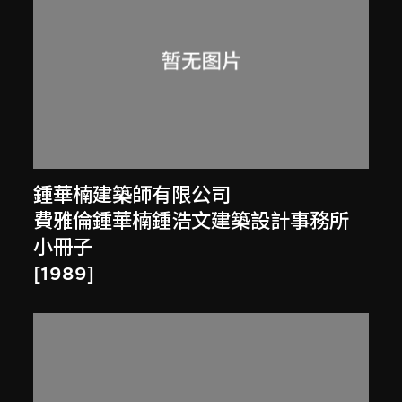
鍾華楠建築師有限公司
費雅倫鍾華楠鍾浩文建築設計事務所
小冊子
[1989]