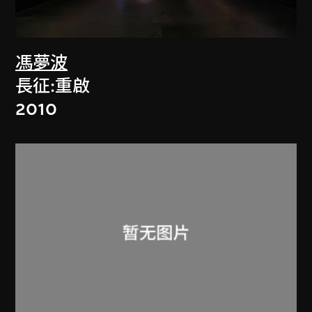
馮夢波
長征:重啟
2010