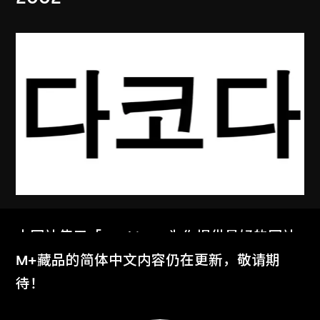
張英海重工業
本网站使用「Cookies」为你提供最好的网站
達科他州（韓文版）
体验。
M+藏品的简体中文内容仍在更新，敬请期
2003
了解更多
待！