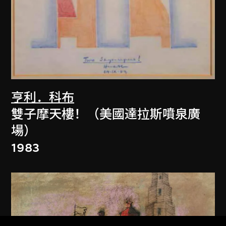
亨利．科布
雙子摩天樓！（美國達拉斯噴泉廣
場）
1983