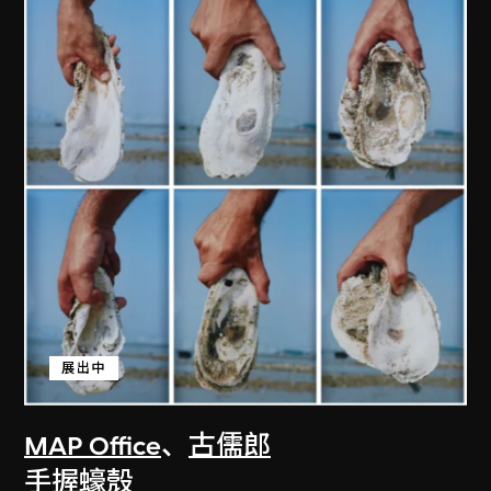
展出中
MAP Office
、
古儒郎
手握蠔殼