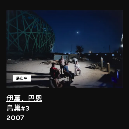
展出中
伊萬．巴恩
鳥巢#3
2007