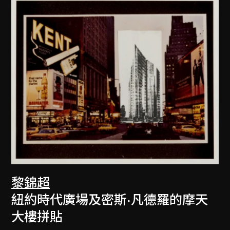
黎錦超
紐約時代廣場及密斯·凡德羅的摩天
大樓拼貼