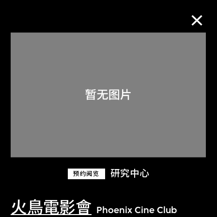
M+藏品
进一步筛选
搜索
关于M+藏品
研究中心
预约阅览
探索世界顶级的二十及二十一世纪视觉
文化藏品。
火鳥電影會
Phoenix Cine Club