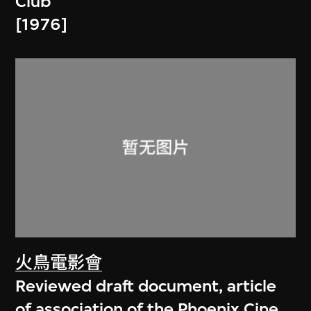
Club
[1976]
火鳥電影會
Reviewed draft document, article
of association of the Phoenix Cine