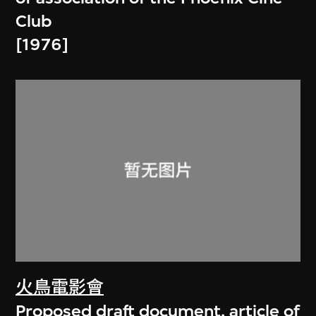
Club
[1976]
火鳥電影會
Proposed draft document, article of