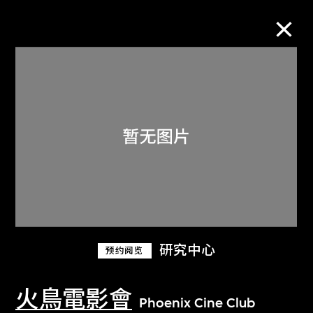
M+藏品
进一步筛选
搜索
关于M+藏品
研究中心
预约阅览
探索世界顶级的二十及二十一世纪视觉
文化藏品。
火鳥電影會
Phoenix Cine Club