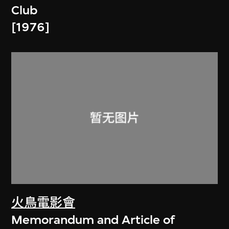
Club
[1976]
火鳥電影會
Memorandum and Article of