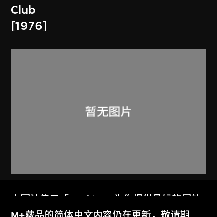
Club
[1976]
火鳥電影會
本网站使用「Cookies」为你提供最好的网站
Memorandum and Article of
体验。
M+藏品的简体中文内容仍在更新，敬请期