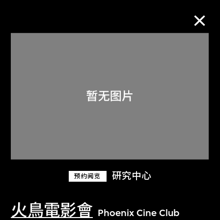
M+藏品
进一步筛选
搜索
关于M+藏品
研究中心
预约阅览
探索世界顶级的二十及二十一世纪视觉
文化藏品。
火鳥電影會
Phoenix Cine Club