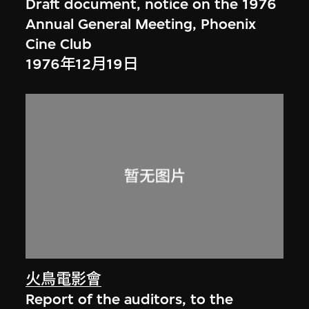
Draft document, notice on the 1976
Annual General Meeting, Phoenix
Cine Club
1976年12月19日
火鳥電影會
Report of the auditors, to the