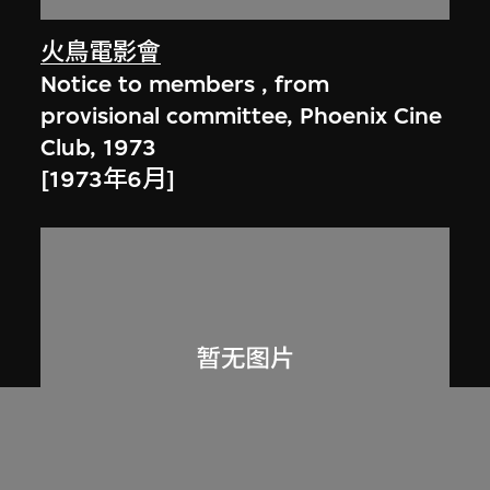
火鳥電影會
Notice to members , from
provisional committee, Phoenix Cine
Club, 1973
[1973年6月]