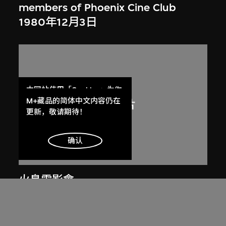
members of Phoenix Cine Club
1980年12月3日
本网站使用「Cookies」为你
提供最好的网站体验。
M+藏品的简体中文内容仍在
了解更多
更新，敬请期待！
明白
确认
火鳥電影會
Member list of the 1st working
committee of Phoenix Cine Club
[1973–1974]