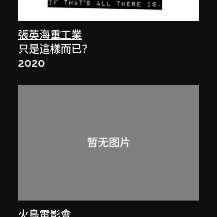
張英海重工業
只是這樣而已？
2020
火鳥電影會