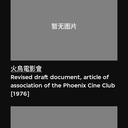
火鳥電影會
Revised draft document, article of
association of the Phoenix Cine Club
[1976]