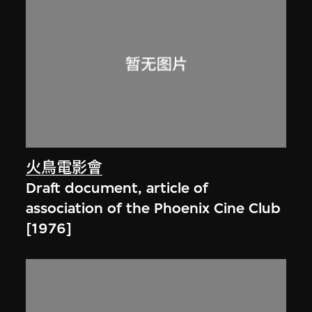
火鳥電影會
Draft document, article of
association of the Phoenix Cine Club
[1976]