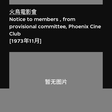
火鳥電影會
Notice to members , from
provisional committee, Phoenix Cine
Club
[1973年11月]