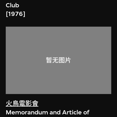
Club
[1976]
火鳥電影會
Memorandum and Article of