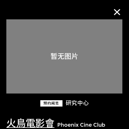
M+藏品
进一步筛选
搜索
关于M+藏品
研究中心
预约阅览
探索世界顶级的二十及二十一世纪视觉
文化藏品。
火鳥電影會
Phoenix Cine Club