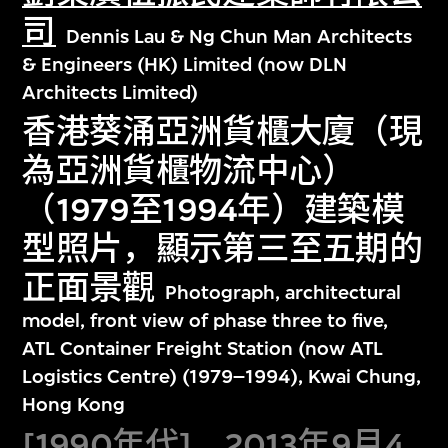
司
Dennis Lau & Ng Chun Man Architects
& Engineers (HK) Limited (now DLN
Architects Limited)
香港葵涌亞洲貨櫃大廈（現
為亞洲貨櫃物流中心）
（1979至1994年）建築模
型照片，顯示第三至五期的
正面景觀
Photograph, architectural
model, front view of phase three to five,
ATL Container Freight Station (now ATL
Logistics Centre) (1979–1994), Kwai Chung,
Hong Kong
[1990年代]，2013年9月4