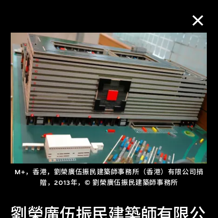
M+藏品
进一步筛选
搜索
关于M+藏品
M+，香港，劉榮廣伍振民建築師事務所（香港）有限公司捐
探索世界顶级的二十及二十一世纪视觉
贈，2013年，© 劉榮廣伍振民建築師事務所
文化藏品。
劉榮廣伍振民建築師有限公