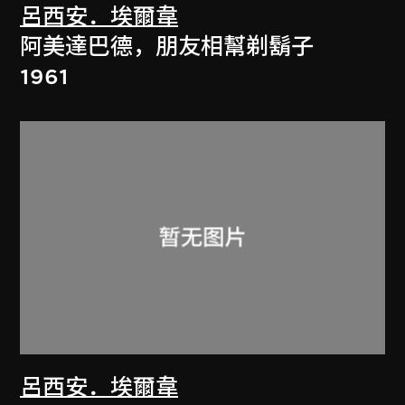
呂西安．埃爾韋
阿美達巴德，朋友相幫剃鬍子
1961
呂西安．埃爾韋