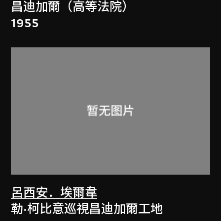
昌迪加爾（高等法院）
1955
呂西安．埃爾韋
勒·柯比意巡視昌迪加爾工地