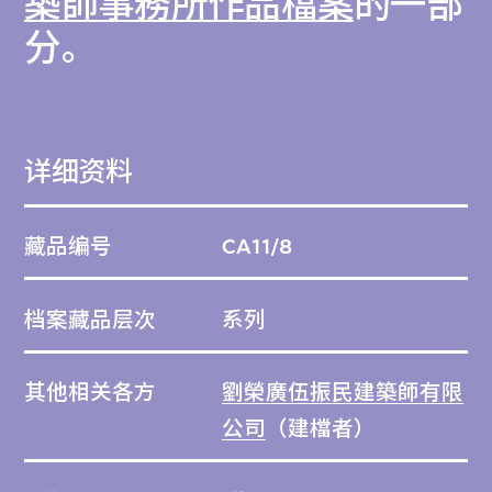
築師事務所作品檔案
的一部
設計在於其連成一體的通道網絡，尤其是它的
分。
巨型坡道、寬闊的停泊區和室內行車道，讓貨
櫃車可直達大樓內上下各層，並能快速裝卸貨
物，以舒緩碼頭區內交通擠塞的情況，同時充
详细资料
分運用土地。物流中心位處密集的都市網絡之
中，平均每天有八千架車輛到訪，除設有恆溫
藏品编号
CA11/8
倉庫和辦公室，還有郵局、便利店、休閒設施
和會議場地。這個項目在功能、設計等各方面
档案藏品层次
系列
都有別於世界各地低密度的物流設施。
這系列作品包括近70幅掃描建築繪圖，全面
其他相关各方
劉榮廣伍振民建築師有限
紀錄物流中心的設計；另有約20張大樓落成
公司
（建檔者）
後的數碼和實體照片。