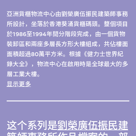
亞洲貨櫃物流中心由劉榮廣伍振民建築師事務
所設計，坐落於香港葵涌貨櫃碼頭。整個項目
於1986至1994年間分階段完成，由一個貨物
裝卸區和兩座多層長方形大樓組成，共佔樓面
面積超過80萬平方米。根據《健力士世界紀
錄大全》，物流中心在啟用時是全球最大的多
層工業大樓。
显示更多
香港土地稀缺，很多建築因而應用「堆疊」式
設計，而物流中心更在這之上構思了別出心裁
的空間運用方式，亦反映香港是世界數一數二
这个系列是
劉榮廣伍振民建
繁忙的貨櫃港，鞏固了這座城市自1960年代
起發展的貨櫃運輸業。物流中心最重要的創新