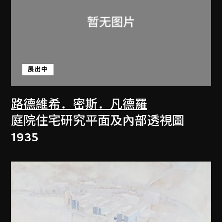
展出中
路德維希．密斯．凡德羅
庭院住宅研究平面及內部透視圖
1935