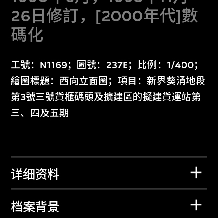
26日修訂，[2000年代]數
碼化
工號：N1169；圖號：237E；比例：1/400；
繪圖標題：西向立面圖；項目：新界葵涌地段
第3號三號貨櫃碼頭及擴建區的擬建貨運站第
三、四及五期
详细资料
档案背景