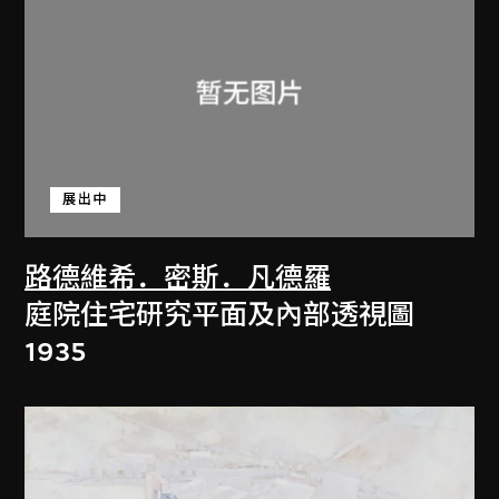
展出中
路德維希．密斯．凡德羅
庭院住宅研究平面及內部透視圖
1935