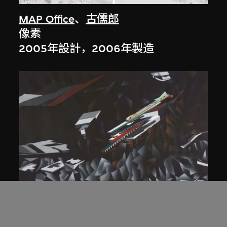
MAP Office
、
古儒郎
像素
2005年設計，2006年製造
扎哈．哈迪德