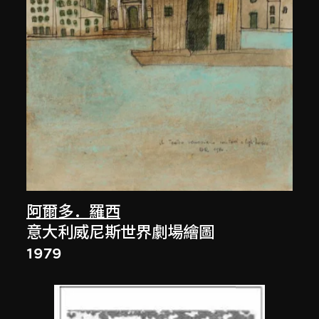
阿爾多．羅西
意大利威尼斯世界劇場繪圖
1979