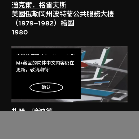
邁克爾．格雷夫斯
美國俄勒岡州波特蘭公共服務大樓
（1979–1982）繪圖
1980
本网站使用「Cookies」为你
提供最好的网站体验。
M+藏品的简体中文内容仍在
了解更多
更新，敬请期待！
明白
确认
展出中
扎哈．哈迪德
大堂設計，山頂項目，香港（1983年
競賽）
1983/2012