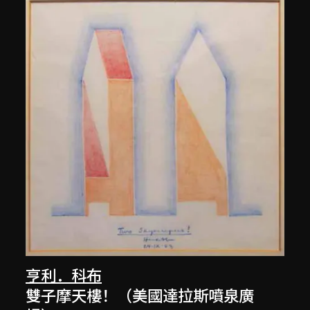
亨利．科布
雙子摩天樓！（美國達拉斯噴泉廣