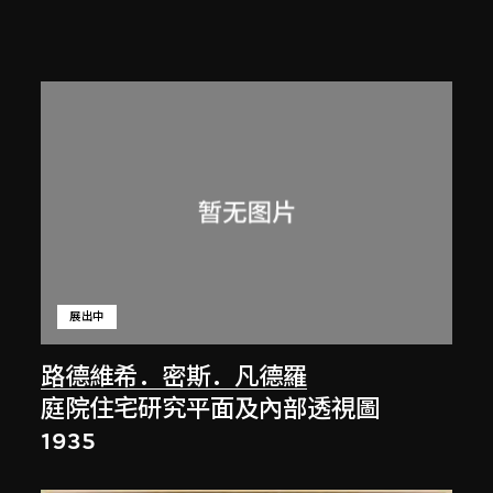
展出中
路德維希．密斯．凡德羅
庭院住宅研究平面及內部透視圖
1935