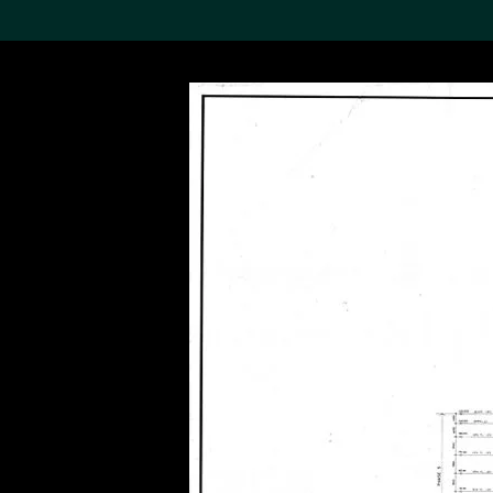
搜索M+藏品
Sea
19,052个结果
进一步筛选
关于M+藏品
探索世界顶级的二十及二十
一世纪视觉文化藏品。