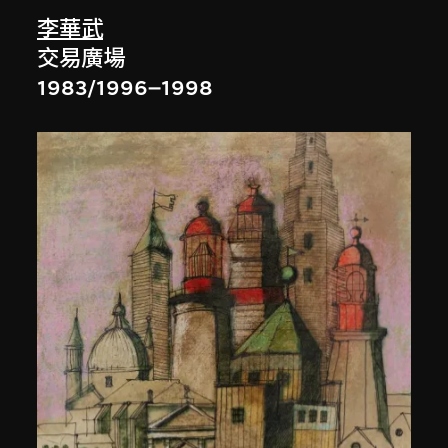
李華武
交易廣場
1983/1996–1998