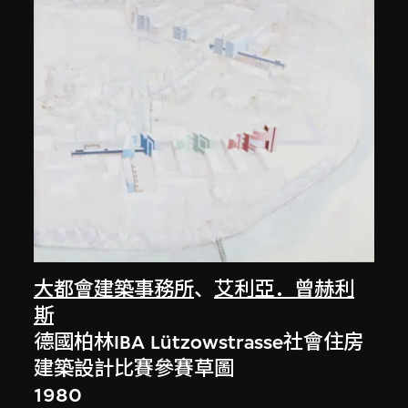
大都會建築事務所
、
艾利亞．曾赫利
斯
德國柏林IBA Lützowstrasse社會住房
建築設計比賽參賽草圖
1980