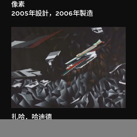
像素
2005年設計，2006年製造
扎哈．哈迪德
等軸測研究圖，夜景， 山頂項目，香
港（1983年競賽）