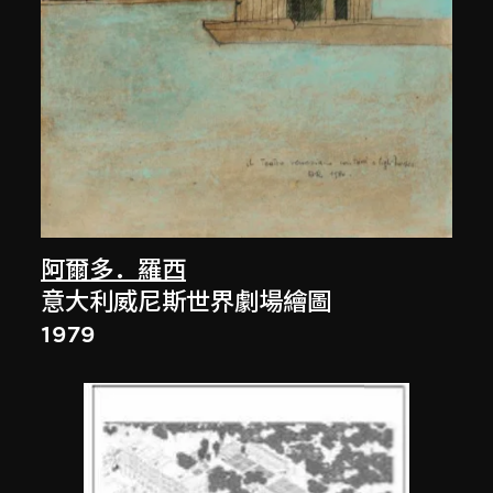
阿爾多．羅西
意大利威尼斯世界劇場繪圖
1979