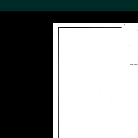
搜索M+藏品
Sea
19,052个结果
进一步筛选
关于M+藏品
探索世界顶级的二十及二十
一世纪视觉文化藏品。