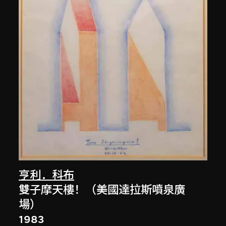
亨利．科布
雙子摩天樓！（美國達拉斯噴泉廣
場）
1983