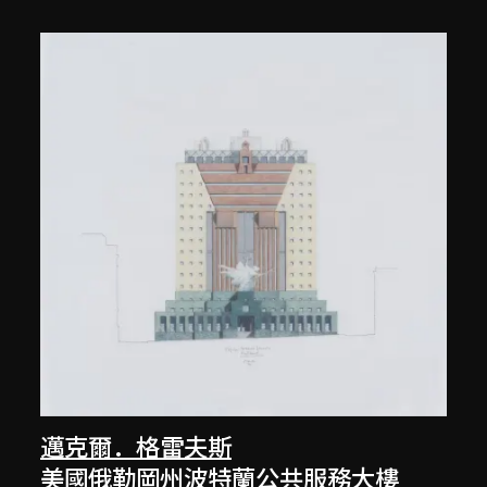
邁克爾．格雷夫斯
美國俄勒岡州波特蘭公共服務大樓