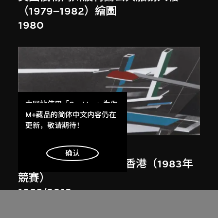
（1979–1982）繪圖
1980
本网站使用「Cookies」为你
提供最好的网站体验。
M+藏品的简体中文内容仍在
展出中
了解更多
更新，敬请期待！
扎哈．哈迪德
明白
确认
大堂設計，山頂項目，香港（1983年
競賽）
1983/2012