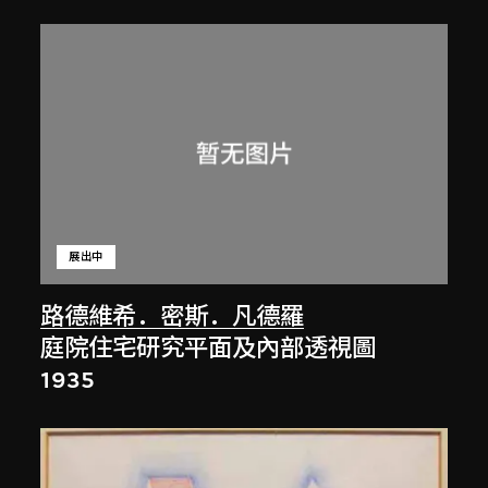
展出中
路德維希．密斯．凡德羅
庭院住宅研究平面及內部透視圖
1935