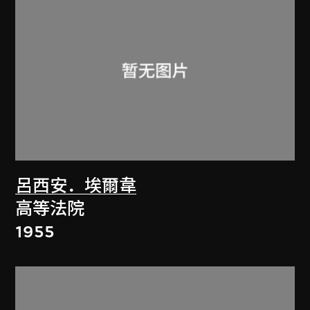
呂西安．埃爾韋
高等法院
1955