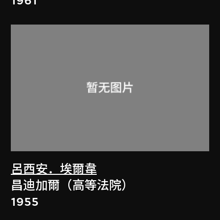
1961
呂西安．埃爾韋
昌迪加爾（高等法院）
1955