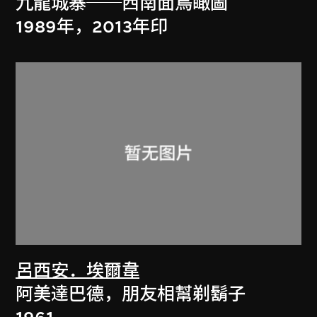
九龍城寨──西南面鳥瞰圖
1989年，2013年印
呂西安．埃爾韋
阿美達巴德，朋友相幫剃鬍子