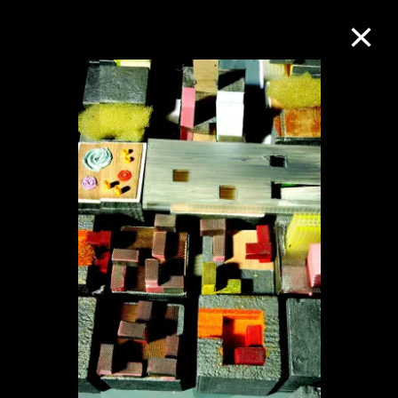
M+藏品
进一步筛选
搜索
关于M+藏品
探索世界顶级的二十及二十一世纪视觉
文化藏品。