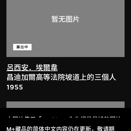
展出中
呂西安．埃爾韋
昌迪加爾高等法院坡道上的三個人
1955
本网站使用「Cookies」为你提供最好的网站
体验。
M+藏品的简体中文内容仍在更新，敬请期