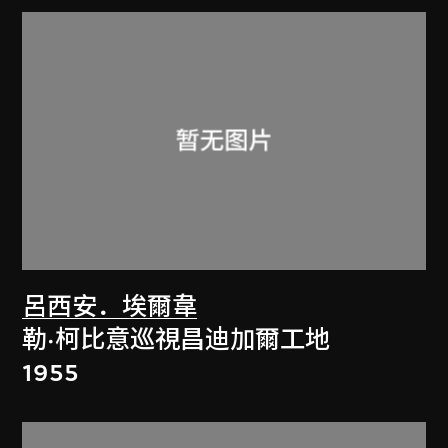
呂西安．埃爾韋
勒·柯比意巡視昌迪加爾工地
1955