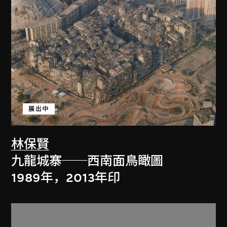
展出中
林保賢
九龍城寨──西南面鳥瞰圖
1989年，2013年印