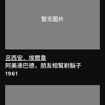
呂西安．埃爾韋
阿美達巴德，朋友相幫剃鬍子
1961