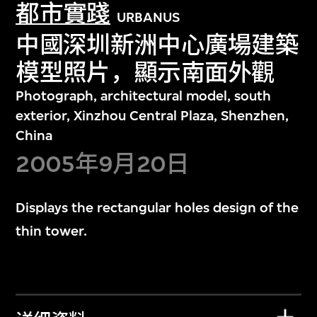
都市實踐
URBANUS
中國深圳新洲中心廣場建築
模型照片，顯示南面外觀
Photograph, architectural model, south
exterior, Xinzhou Central Plaza, Shenzhen,
China
2005年9月20日
Displays the rectangular holes design of the
thin tower.