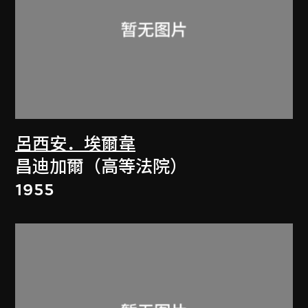
呂西安．埃爾韋
昌迪加爾（高等法院）
1955