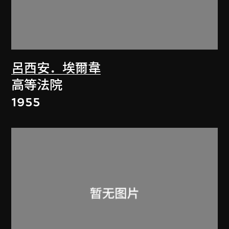
呂西安．埃爾韋
高等法院
1955