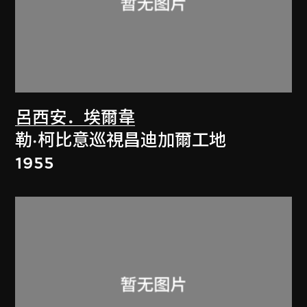
呂西安．埃爾韋
勒·柯比意巡視昌迪加爾工地
1955