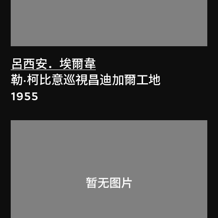
呂西安．埃爾韋
勒·柯比意巡視昌迪加爾工地
1955