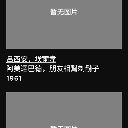
呂西安．埃爾韋
阿美達巴德，朋友相幫剃鬍子
1961