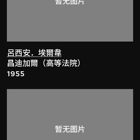
呂西安．埃爾韋
昌迪加爾（高等法院）
1955