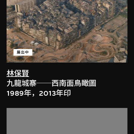
展出中
林保賢
九龍城寨──西南面鳥瞰圖
1989年，2013年印